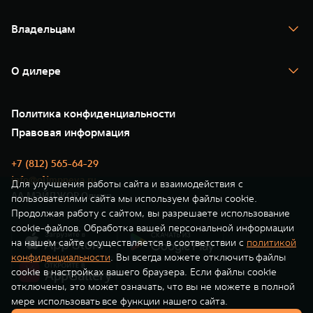
TANK 700
WEY 80
WEY 80 Лаундж
Спецпредложения
Тест-драйв
Масштаб возможностей
Масштаб возможностей
Владельцам
TANK Финансы
от 6 449 000 ₽
от 8 099 000 ₽
TANK Кредит
Гарантия
TANK Лизинг
Помощь на дороге
Корпоративным клиентам
О дилере
Новые цифровые сервисы TANK
Зарядные станции
Подписки
О нас
Специальные предложения
35 лет GWM
Сервис
Политика конфиденциальности
GWM ТЕХ ДЕНЬ
Нулевое ТО
Новости
Правовая информация
Моторные масла
+7 (812) 565-64-29
info@olimpneva.ru
Для улучшения работы сайта и взаимодействия с
АА МЭЙДЖОР Олимп
пользователями сайта мы используем файлы cookie.
Продолжая работу с сайтом, вы разрешаете использование
cookie-файлов. Обработка вашей персональной информации
на нашем сайте осуществляется в соответствии с
политикой
конфиденциальности
. Вы всегда можете отключить файлы
cookie в настройках вашего браузера. Если файлы cookie
отключены, это может означать, что вы не можете в полной
мере использовать все функции нашего сайта.