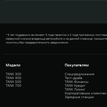
* 5 лет поддержки включают 3 года гарантии и 2 года программы постга
сервисной книжке владельца автомобиля и на данной странице, приорите
политику без предварительного уведомления.
Модели
Покупателям
TANK 300
Спецпредложения
TANK 400
Тест-драйв
TANK 500
TANK Финансы
TANK 700
TANK Кредит
TANK Лизинг
Корпоративным клиентам
Зарядные станции