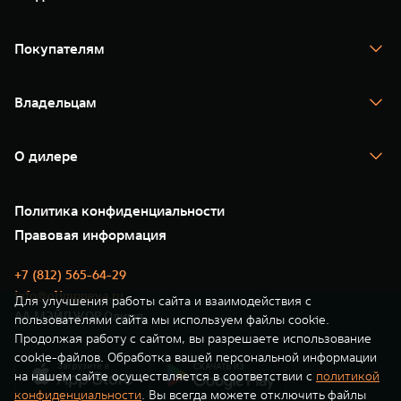
TANK 300
TANK 400
Покупателям
TANK 500
TANK 700
Спецпредложения
Тест-драйв
Владельцам
TANK Финансы
TANK Кредит
Гарантия
TANK Лизинг
Помощь на дороге
Корпоративным клиентам
О дилере
Новые цифровые сервисы TANK
Зарядные станции
Подписки
О нас
Специальные предложения
35 лет GWM
Сервис
Политика конфиденциальности
GWM ТЕХ ДЕНЬ
Нулевое ТО
Новости
Правовая информация
Моторные масла
+7 (812) 565-64-29
info@olimpneva.ru
Для улучшения работы сайта и взаимодействия с
АА МЭЙДЖОР Олимп
пользователями сайта мы используем файлы cookie.
Продолжая работу с сайтом, вы разрешаете использование
cookie-файлов. Обработка вашей персональной информации
на нашем сайте осуществляется в соответствии с
политикой
конфиденциальности
. Вы всегда можете отключить файлы