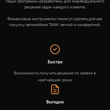
Наши программы разработаны для индивидуального
TANK Финансы
Сервис
решения задач каждого клиента.⁣⁣⁣⁣
Корпоративным клиентам
Специальные предложения
TANK 500
TANK 700
Финансовые инструменты помогут сделать для вас
Моторные масла
Веди за собой
Сила признания
покупку автомобиля TANK легкой и комфортной.
TANK ФИНАНСЫ
от 6 499 000 ₽
от 10 199 000 ₽
TANK Кредит
ЦИФРОВЫЕ СЕРВИСЫ TANK
TANK Лизинг
Цифровые сервисы TANK
TANK Страхование
Подписки
Быстро
WEY 07
WEY 05
Расширяя границы комфорта
Эстетика нового времени
Возможность получить решение по заявке в
от 6 149 000 ₽
от 5 699 000 ₽
кратчайшие сроки
Выгодно