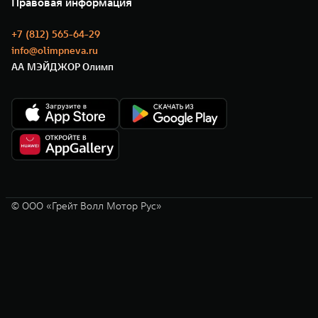
Правовая информация
Моторные масла
+7 (812) 565-64-29
info@olimpneva.ru
АА МЭЙДЖОР Олимп
© ООО «Грейт Волл Мотор Рус»