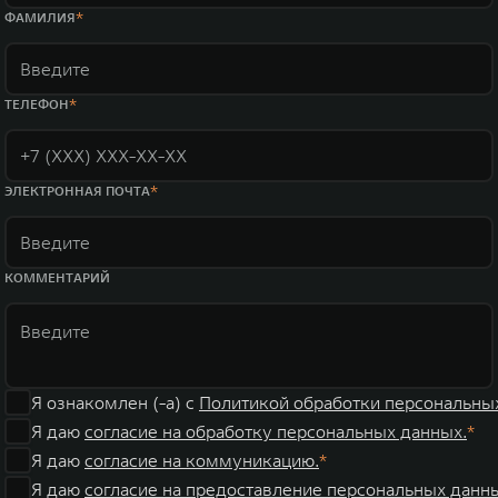
WEY 07
WEY 05
ФАМИЛИЯ
Расширяя границы комфорта
Эстетика ново
от 6 149 000 ₽
от 5 699 0
ТЕЛЕФОН
ЭЛЕКТРОННАЯ ПОЧТА
КОММЕНТАРИЙ
WEY 80
WEY 80 Л
Масштаб возможностей
Масштаб возм
от 6 449 000 ₽
от 8 099 0
Я ознакомлен (-а) с
Политикой обработки персональны
Я даю
согласие на обработку персональных данных.
Я даю
согласие на коммуникацию.
Я даю
согласие на предоставление персональных данны