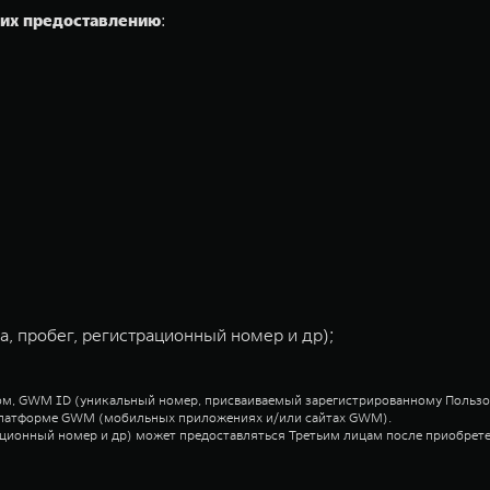
щих предоставлению
:
, пробег, регистрационный номер и др);
ром, GWM ID (уникальный номер, присваиваемый зарегистрированному Польз
а Платформе GWM (мобильных приложениях и/или сайтах GWM).
трационный номер и др) может предоставляться Третьим лицам после приобре