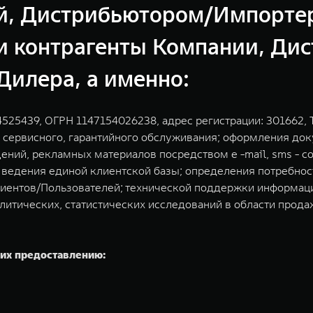
й, Дистрибьютором/Импортер
и контрагенты Компании, Ди
Дилера, а именно:
25439, ОГРН 1147154026238, адрес регистрации: 301662, Т
сервисного, гарантийного обслуживания; оформления док
ий, рекламных материалов посредством e -mail, sms - со
.; ведения единой клиентской базы; определения потребн
лиентов/Пользователей; технической поддержки информац
литических, статистических исследований в области прода
их предоставлению: