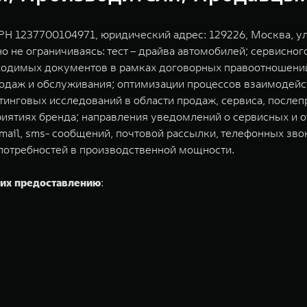
 1237700104971, юридический адрес: 129226, Москва, ул.
о не ограничиваясь: тест – драйва автомобилей; сервисно
ходимых документов в рамках договорных правоотношений
одаж и обслуживания; оптимизации процессов взаимодейс
инговых исследований в области продаж, сервиса, послепр
риятиях бренда; направления уведомлений о сервисных и
ail, sms- сообщений, почтовой рассылки, телефонных зво
отребностей в производственной мощности.
щих предоставлению
: