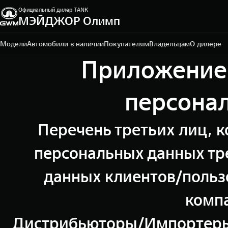
Официальный дилер TANK
МЭЙДЖОР Олимп
Санкт-Петербург, ул. Исполкомская, д. 15 А
+7 (812) 565-64-29
Модели
Автомобили в наличии
Покупателям
Владельцам
О дилере
Приложение 
персона
Перечень третьих лиц, к
персональных данных тр
данных клиентов/польз
компа
Дистрибьюторы/Импортеры