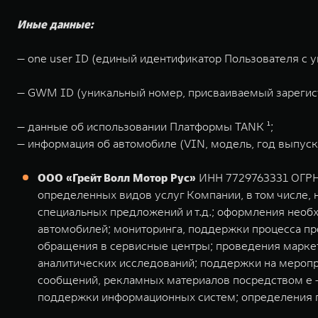
Иные данные:
— one user ID (единый идентификатор Пользователя с 
— GWM ID (уникальный номер, присваиваемый зарегис
— данные об использовании Платформы TANK ¹;
— информация об автомобиле (VIN, модель, год выпуска
ООО «Грейт Волл Мотор Рус»
ИНН 7729763331 ОГРН 1
определенных видов услуг Компании, в том числе, н
специальных предложений и т.д.; оформления необ
автомобилей; мониторинга, поддержки процесса пр
обращения в сервисные центры; проведения маркет
аналитических исследований; поддержки на мероп
сообщений, рекламных материалов посредством e - 
поддержки информационных систем; определения п