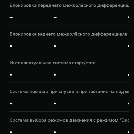
Блокировка переднего межколёсного дифференциала
—
—
●
Блокировка заднего межколёсного дифференциала
●
●
●
Интеллектуальная система старт/стоп
●
●
●
Система помощи при спуске и при трогании на подъем
●
●
●
Система выбора режимов движения с режимом “Экспе
●
●
●