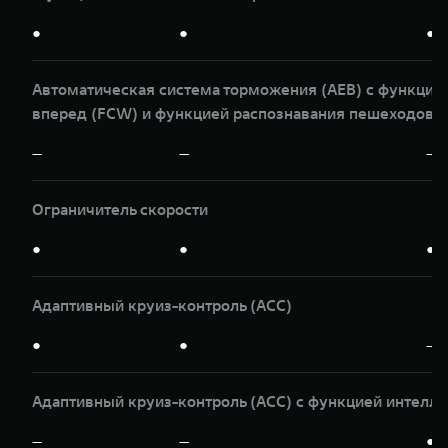
●
●
●
Автоматическая система торможения (AEB) с функци
вперед (FCW) и функцией распознавания пешеходов и
—
—
—
Ограничитель скорости
●
●
●
Адаптивный круиз-контроль (ACC)
●
●
—
Адаптивный круиз-контроль (ACC) с функцией интелле
—
—
●