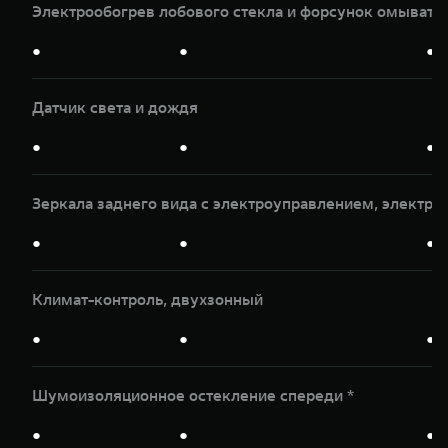
Электрообогрев лобового стекла и форсунок омывате
●
●
●
Датчик света и дождя
●
●
●
Зеркала заднего вида с электроуправлением, электр
●
●
●
Климат-контроль, двухзонный
●
●
●
Шумоизоляционное остекление спереди *
●
●
●