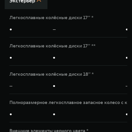
Экстерьер
Легкосплавные колёсные диски 17’’ *
●
—
●
Легкосплавные колёсные диски 17’’ **
●
●
●
Легкосплавные колёсные диски 18’’ *
—
●
—
Полноразмерное легкосплавное запасное колесо с кр
●
●
●
Внешние элементы черного цвета *