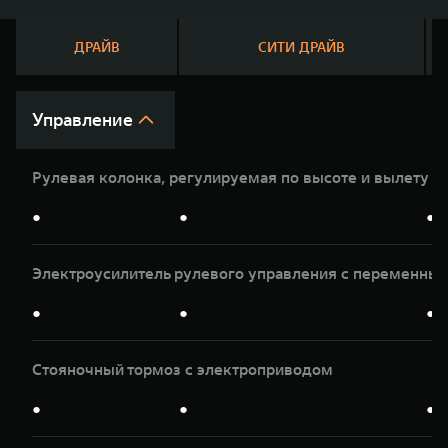
WEY 07
WEY 05
Расширяя границы комфорта
Эстетика ново
ДРАЙВ
СИТИ ДРАЙВ
от 6 149 000 ₽
от 5 699 0
Управление
Рулевая колонка, регулируемая по высоте и вылету
●
●
●
Электроусилитель рулевого управления с переменны
WEY 80
WEY 80 Л
Масштаб возможностей
Масштаб возм
●
●
●
от 6 449 000 ₽
от 8 099 0
Стояночный тормоз с электроприводом
●
●
●