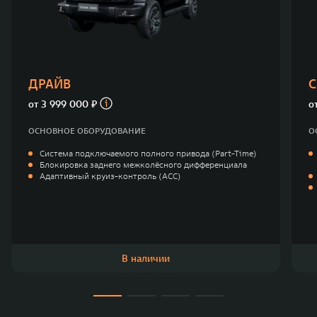
TANK Финансы
Сервис
Корпоративным клиентам
Специальные предложения
Моторные масла
TANK ФИНАНСЫ
ДРАЙВ
С
TANK Кредит
ЦИФРОВЫЕ СЕРВИСЫ TANK
от
3 999 000 ₽
о
TANK Лизинг
Цифровые сервисы TANK
ОСНОВНОЕ ОБОРУДОВАНИЕ
О
TANK 500
TANK 700
Система подключаемого полного привода (Part-Time)
TANK Страхование
Подписки
Веди за собой
Сила признан
Блокировка заднего межколёсного дифференциала
от 6 499 000 ₽
от 10 199 
Адаптивный круиз-контроль (ACC)
В наличии