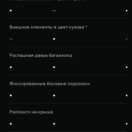
●
—
●
Внешние элементы в цвет кузова *
—
●
—
Распашная дверь багажника
●
●
●
Фиксированные боковые подножки
●
●
●
Рейлинги на крыше
●
●
●