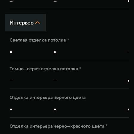
—
—
●
Интерьер
Светлая отделка потолка *
●
●
—
Темно—серая отделка потолка *
—
—
●
Отделка интерьера чёрного цвета
●
●
●
Отделка интерьера чeрно—красного цвета *