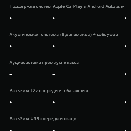
Поддержка систем Apple CarPlay и Android Auto для и
●
●
●
Акустическая система (8 динамиков) + сабвуфер
●
●
●
Аудиосистема премиум-класса
—
—
●
Разъемы 12v спереди и в багажнике
●
●
●
Разъёмы USB спереди и сзади
●
●
●