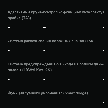
Адаптивный круиз-контроль с функцией интеллектуаль
пробке (TJA)
—
—
—
Система распознавания дорожных знаков (TSR)
●
●
●
Система предупреждения о выходе из полосы движени
полосы (LDW+LKA+LCK)
●
●
●
Функция “умного уклонения” (Smart dodge)
—
—
●