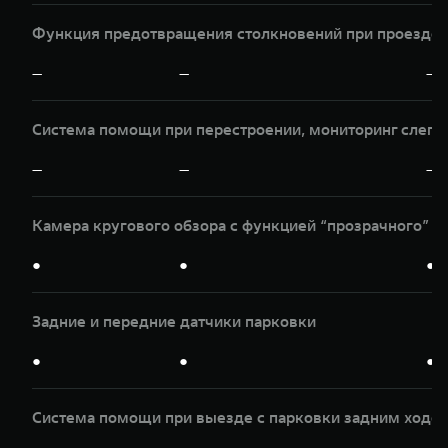
Функция предотвращения столкновений при проезде п
—
—
—
Система помощи при перестроении, мониторинг слепы
—
—
—
Камера кругового обзора с функцией “прозрачного” к
●
●
●
Задние и передние датчики парковки
●
●
●
Система помощи при выезде с парковки задним ходом