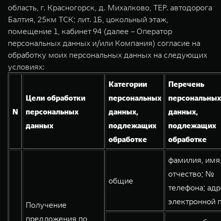
TANK Финансы
Сервис
область, г. Красногорск, д. Михалково, ТЕР. автодорога
Балтия, 25км ТСК; лит. 1Б, цокольный этаж,
Корпоративным клиентам
Специальные предложения
помещение 1, кабинет 94 (далее – Оператор
Моторные масла
персональных данных и/или Компания) согласие на
TANK 500
TANK 700
TANK ФИНАНСЫ
обработку моих персональных данных на следующих
Веди за собой
Сила признания
условиях:
TANK Кредит
ЦИФРОВЫЕ СЕРВИСЫ TANK
от 6 499 000 ₽
от 10 199 000 ₽
Категории
Перечень
TANK Лизинг
Цифровые сервисы TANK
Цели обработки
персональных
персональных
TANK Страхование
Подписки
N
персональных
данных,
данных,
данных
подлежащих
подлежащих
обработке
обработке
WEY 07
WEY 05
фамилия, имя
Расширяя границы комфорта
Эстетика нового времени
отчество; №
от 6 149 000 ₽
от 5 699 000 ₽
общие
телефона; адр
электронной 
Получение
предложения по