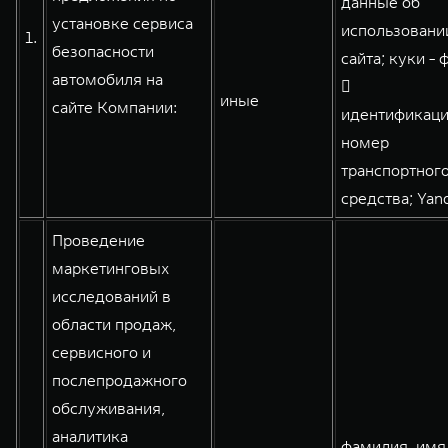
данные об
установке сервиса
использовани
1.
безопасности
сайта; куки - 
WEY 80
WEY 80 Лаундж
автомобиля на

иные
Масштаб возможностей
Масштаб возможностей
сайте Компании:
идентификац
от 6 449 000 ₽
от 8 099 000 ₽
номер
транспортног
средства; Yan
Проведение
маркетинговых
исследований в
области продаж,
сервисного и
послепродажного
обслуживания,
аналитика
фамилия, имя