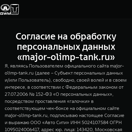
Согласие на обработку
Покупателям
Владельцам
О дилере
Модели
персональных данных
«major-olimp-tank.ru»
ВЫБОР АВТОМОБИЛЯ
ГАРАНТИЯ И ПОДДЕРЖКА
ИНФОРМАЦИЯ
Я, являясь Пользователем официального сайта major-
Спецпредложения
Гарантия
О нас
olimp-tank.ru (далее – Субъект персональных данных
и/или Пользователь), свободно, своей волей и в своем
Конфигуратор
Помощь на дороге
35 лет GWM
интересе, в соответствии с Федеральным законом от
27.07.2006 № 152-ФЗ «О персональных данных»,
Тест-драйв
GWM ТЕХ ДЕНЬ
TANK 300
TANK 400
СЕРВИС
посредством проставления «галочки» в
Зарядные станции
Новости
Следуй за открытиями
За пределы возможного
соответствующем чек-боксе на официальном сайте
Калькулятор ТО
от 3 999 000 ₽
от 5 599 000 ₽
major-olimp-tank.ru, подписываю настоящее Согласие
Нулевое ТО
и выражаю ООО «Авто Сити» ИНН 5024107584 ОГРН
ПОКУПКА АВТОМОБИЛЯ
1095024006417, адрес юр. лица: 143420, Московская