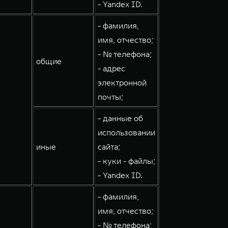
- Yandex ID.
- фамилия,
имя, отчество;
- № телефона;
общие
- адрес
электронной
почты;
- данные об
использовании
иные
сайта;
- куки - файлы;
- Yandex ID.
- фамилия,
имя, отчество;
- № телефона;