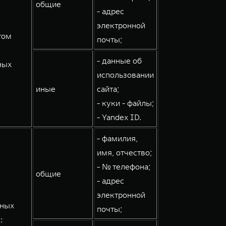
общие
- адрес
электронной
том
почты;
- данные об
ных
использовании
иные
сайта;
- куки - файлы;
- Yandex ID.
- фамилия,
имя, отчество;
- № телефона;
общие
- адрес
электронной
мных
почты;
: