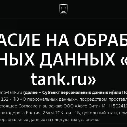
АСИЕ НА ОБРА
ЫХ ДАННЫХ «m
tank.ru»
imp-tank.ru
(далее – Субъект персональных данных и/или П
N 152 - ФЗ «О персональных данных», посредством простав
астоящее Согласие и выражаю ООО «Авто Сити» ИНН 502410
. автодорога Балтия, 25км ТСК; лит. 1Б, цокольный этаж, п
персональных данных на следующих условиях: