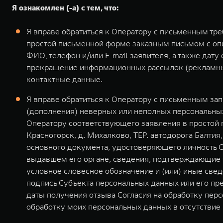
Я ознакомлен (-а) с тем, что:
Я вправе обратиться к Оператору с письменным тр
простой письменной форме заказным письмом с оп
ФИО, телефон и/или E-mail заявителя, а также дат
прекращение информационных рассылок (рекламных
контактные данные.
Я вправе обратиться к Оператору с письменным за
(дополнения) неверных или неполных персональных
Оператору соответствующего заявления в простой 
Красногорск, д. Михалково, ТЕР. автодорога Балтия
основного документа, удостоверяющего личность С
выдавшем его органе, сведения, подтверждающие у
условное словесное обозначение и (или) иные све
подпись Субъекта персональных данных или его пр
даты получения отзыва Согласия на обработку перс
обработку моих персональных данных в отсутстви