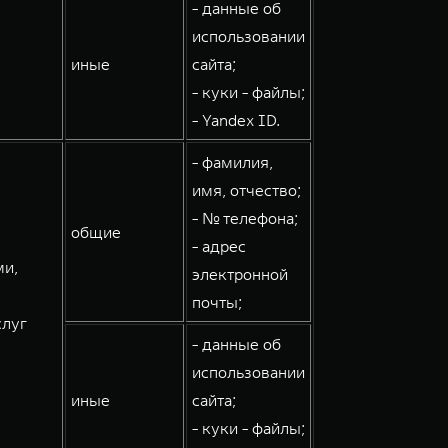
- данные об
использовании
иные
сайта;
- куки - файлы;
- Yandex ID.
- фамилия,
имя, отчество;
- № телефона;
общие
- адрес
ми,
электронной
почты;
слуг
- данные об
использовании
иные
сайта;
- куки - файлы;