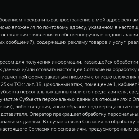
ебованием прекратить распространение в мой адрес рекла
исью вложения по почтовому адресу, указанном в настоящ
у составления заявления и собственноручную подпись заяв
 сообщений), содержащих рекламу товаров и услуг, реал
просом для получения информации, касающейся обработки 
 данных и/или отозвать настоящее Согласие на обработку
письменной форме заказным письмом с описью вложения по
, 25км ТСК; лит. 1Б, цокольный этаж, помещение 1, кабин
убъекта персональных данных или его представителя, све
частие Субъекта персональных данных в отношениях с Оп
дения), либо сведения, иным образом подтверждающие фа
едставителя. Оператор прекращает обработку персональных
ональных данных. В случае отзыва Согласия на обработку
е настоящего Согласия по основаниям, предусмотренным з