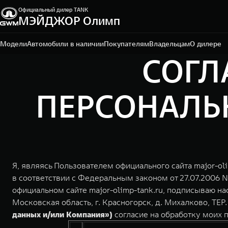
Официальный дилер TANK
МЭЙДЖОР Олимп
Санкт-Петербург, ул. Исполкомская, д. 15 А
+7 (812) 565-64-29
Модели
Автомобили в наличии
Покупателям
Владельцам
О дилере
СОГЛ
ПЕРСОНАЛЬН
Я, являясь Пользователем официального сайта major-ol
в соответствии с Федеральным законом от 27.07.2006 
официальном сайте major-olimp-tank.ru, подписываю н
Московская область, г. Красногорск, д. Михалково, ТЕР
данных и/или Компания»)
согласие на обработку моих 