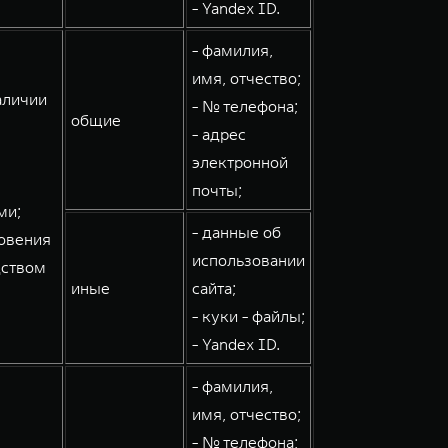
- Yandex ID.
- фамилия,
имя, отчество;
аличии
- № телефона;
общие
- адрес
электронной
почты;
ми;
- данные об
овения
использовании
дством
иные
сайта;
- куки - файлы;
- Yandex ID.
- фамилия,
имя, отчество;
- № телефона;