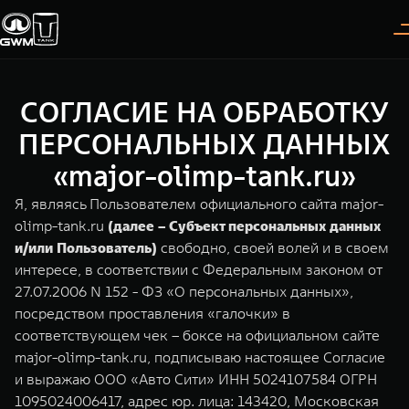
СОГЛАСИЕ НА ОБРАБОТКУ
Покупателям
Владельцам
О дилере
Модели
ПЕРСОНАЛЬНЫХ ДАННЫХ
«major-olimp-tank.ru»
ВЫБОР АВТОМОБИЛЯ
ГАРАНТИЯ И ПОДДЕРЖКА
ИНФОРМАЦИЯ
Я, являясь Пользователем официального сайта major-
Спецпредложения
Гарантия
О нас
olimp-tank.ru
(далее – Субъект персональных данных
и/или Пользователь)
свободно, своей волей и в своем
Конфигуратор
Помощь на дороге
35 лет GWM
интересе, в соответствии с Федеральным законом от
27.07.2006 N 152 - ФЗ «О персональных данных»,
Тест-драйв
GWM ТЕХ ДЕНЬ
TANK 300
TANK 400
СЕРВИС
посредством проставления «галочки» в
Следуй за открытиями
За пределы возможного
Зарядные станции
Новости
соответствующем чек – боксе на официальном сайте
от 3 999 000 ₽
от 5 599 000 ₽
Калькулятор ТО
major-olimp-tank.ru, подписываю настоящее Согласие
Нулевое ТО
и выражаю ООО «Авто Сити» ИНН 5024107584 ОГРН
ПОКУПКА АВТОМОБИЛЯ
1095024006417, адрес юр. лица: 143420, Московская