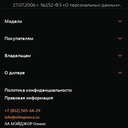
27.07.2006 г. №152-ФЗ «О персональных данных».
Модели
TANK 300
TANK 400
Покупателям
TANK 500
TANK 700
Спецпредложения
Тест-драйв
Владельцам
TANK Финансы
TANK Кредит
Гарантия
TANK Лизинг
Помощь на дороге
Корпоративным клиентам
О дилере
Новые цифровые сервисы TANK
Зарядные станции
Подписки
О нас
Специальные предложения
35 лет GWM
Сервис
Политика конфиденциальности
GWM ТЕХ ДЕНЬ
Нулевое ТО
Новости
Правовая информация
Моторные масла
+7 (812) 565-64-29
info@olimpneva.ru
АА МЭЙДЖОР Олимп