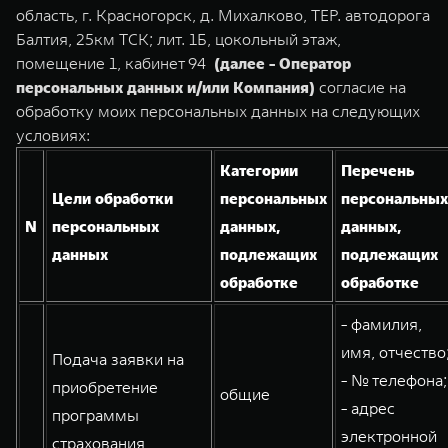
TANK Финансы
Сервис
область, г. Красногорск, д. Михалково, ТЕР. автодорога
Балтия, 25км ТСК; лит. 1Б, цокольный этаж,
Корпоративным клиентам
Специальные предложения
помещение 1, кабинет 94
(далее - Оператор
TANK 500
TANK 700
Моторные масла
персональных данных и/или Компания)
согласие на
Веди за собой
Сила признания
TANK ФИНАНСЫ
обработку моих персональных данных на следующих
от 6 499 000 ₽
от 10 199 000 ₽
условиях:
TANK Кредит
ЦИФРОВЫЕ СЕРВИСЫ TANK
Категории
Перечень
TANK Лизинг
Цифровые сервисы TANK
Цели обработки
персональных
персональных
TANK Страхование
Подписки
N
персональных
данных,
данных,
данных
подлежащих
подлежащих
WEY 07
WEY 05
обработке
обработке
Расширяя границы комфорта
Эстетика нового времени
от 6 149 000 ₽
от 5 699 000 ₽
- фамилия,
имя, отчество
Подача заявки на
- № телефона;
приобретение
общие
- адрес
программы
электронной
страхования