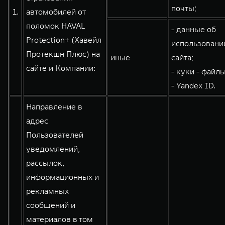
почты;
1.
автомобилей от
WEY 80
WEY 80 Лаундж
поломок HAVAL
Масштаб возможностей
Масштаб возможностей
- данные об
от 6 449 000 ₽
от 8 099 000 ₽
Protection+ (Хавейл
использовани
Протекшн Плюс) на
иные
сайта;
сайте и Компании:
- куки - файлы
- Yandex ID.
Направление в
адрес
Пользователей
уведомлений,
рассылок,
информационных и
рекламных
сообщений и
материалов в том