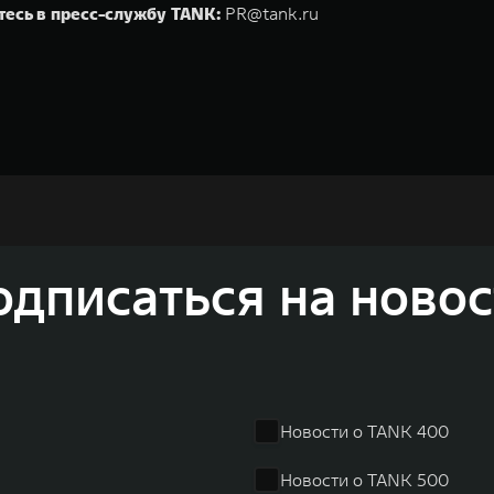
тесь в пресс-службу TANK:
PR@tank.ru
недорожников, кроссоверов и пикапов, специализирующийся на интеллектуал
и 2011 годах соответственно. Сфера деятельности концерна GWM включает пр
GWM сосредоточена на конструкторских разработках автомобилей и силовых а
 более экологичные, умные и безопасные продукты для пользователей по все
и собственных интеллектуальных платформ. Шесть автомобильных брендов G
одписаться на новос
лектромобилей ORA, премиальных кроссоверов WEY, а также новый технолог
динга GWM входят 80 дочерних компаний, а штат включает более 60 000 чело
личилась больше чем на 30% и составила 136,3 млрд юаней (1,6 трлн рублей).
ему исследований и разработок, включая центры в России, Китае, Японии, 
венных комплексов и 4 зарубежных – в России, Таиланде, Бразилии и Индии, 
Новости о TANK 400
Новости о TANK 500