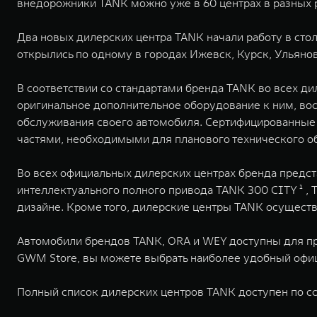
внедорожники TANK можно уже в 60 центрах в разных 
Два новых дилерских центра TANK начали работу в сто
открылись по одному в городах Ижевск, Курск, Ульяно
В соответствии со стандартами бренда TANK во всех д
оригинальное дополнительное оборудование к ним, во
обслуживания своего автомобиля. Сертифицированные
частями, необходимыми для планового технического о
Во всех официальных дилерских центрах бренда пред
интеллектуального полного привода TANK 300 CITY ¹ ,
дизайне. Кроме того, дилерские центры TANK осущест
Автомобили брендов TANK, ORA и WEY доступны для при
GWM Store, вы можете выбрать наиболее удобный офи
Полный список дилерских центров TANK доступен по с