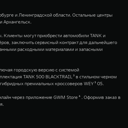
ербурге и Ленинградской области. Остальные центры
и Архангельск.
ы. Клиенты могут приобрести автомобили TANK и
ёров, заключить сервисный контракт для дальнейшего
ванными расходными материалами и запасными
лючая городскую версию с системой
мплектация TANK 500 BLACKTRAIL ³ в стильном черном
 гибридных премиальных кроссоверов WEY ⁵ 05.
нлайн через приложение GWM Store ⁶ . Оформив заказ в
я.