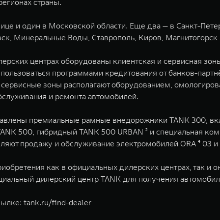
регионах страны.
лице и один в Московской области. Еще два — в Санкт-Пет
вск, Минеральные Воды, Ставрополь, Киров, Магнитогорск 
илерских центрах оборудованы клиентская и сервисная зон
спользоваться программами кредитования от банков-партн
 сервисные зоны располагают оборудованием, омологиро
бслуживания и ремонта автомобилей.
ставлены премиальные рамные внедорожники TANK 300, вк
 TANK 500, гибридный TANK 500 URBAN ² и специальная ко
вляют продажу и обслуживание электромобилей ORA ⁴ 03 и
обретения как в официальных дилерских центрах, так и о
циальный дилерский центр TANK для получения автомобил
сылке:
tank.ru/find-dealer