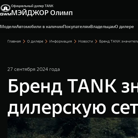
Официальный дилер TANK
МЭЙДЖОР Олимп
Санкт-Петербург, ул. Исполкомская, д. 15 А
+7 (812) 565-64-29
Модели
Автомобили в наличии
Покупателям
Владельцам
О дилере
Главная
О дилере
Информация
Новости
Бренд TANK значител
27 сентября 2024 года
Бренд TANK з
дилерскую сет