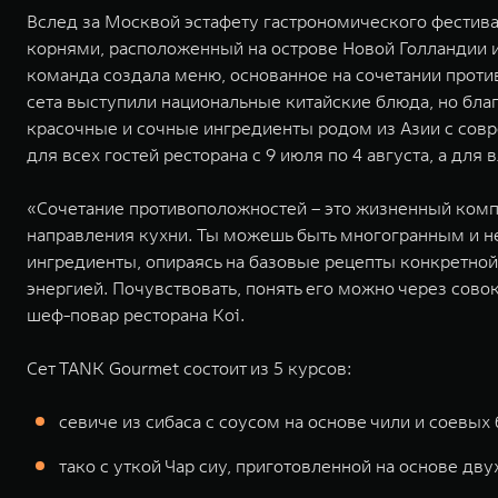
Вслед за Москвой эстафету гастрономического фестивал
корнями, расположенный на острове Новой Голландии и
команда создала меню, основанное на сочетании прот
сета выступили национальные китайские блюда, но бла
красочные и сочные ингредиенты родом из Азии с со
для всех гостей ресторана с 9 июля по 4 августа, а д
«Сочетание противоположностей – это жизненный компр
направления кухни. Ты можешь быть многогранным и не
ингредиенты, опираясь на базовые рецепты конкретной 
энергией. Почувствовать, понять его можно через совок
шеф-повар ресторана Koi.
Сет TANK Gourmet состоит из 5 курсов:
севиче из сибаса с соусом на основе чили и соевых
тако с уткой Чар сиу, приготовленной на основе дв