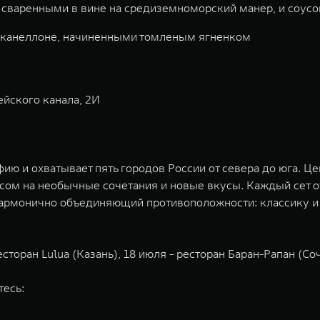
 сваренными в вине на средиземноморский манер, и соусо
 канеллоне, начиненными томленым ягненком
ейского канала, 2И
ию и охватывает пять городов России от севера до юга. Ц
сом на необычные сочетания и новые вкусы. Каждый сет о
гармонично объединяющий противоположности: классику и 
оран Lulua (Казань), 18 июля - ресторан Баран-Рапан (Сочи
тесь: