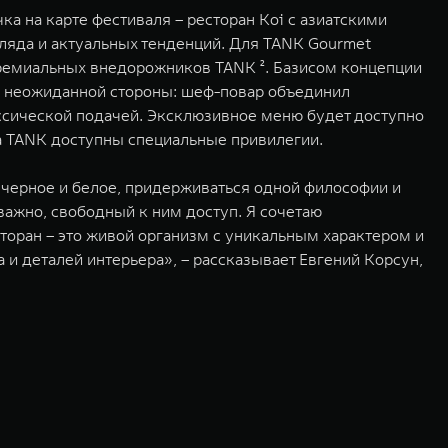
а на карте фестиваля – ресторан Koi с азиатскими
ляда и актуальных тенденций. Для TANK Gourmet
премиальных внедорожников TANK ². Базисом концепции
но неожиданной стороны: шеф-повар объединил
сической подачей. Эксклюзивное меню будет доступно
ва TANK доступны специальные привилегии.
 черное и белое, придерживаться одной философии и
важно, свободный к ним доступ. Я сочетаю
сторан – это живой организм с уникальным характером и
 и деталей интерьера», – рассказывает Евгений Корсун,