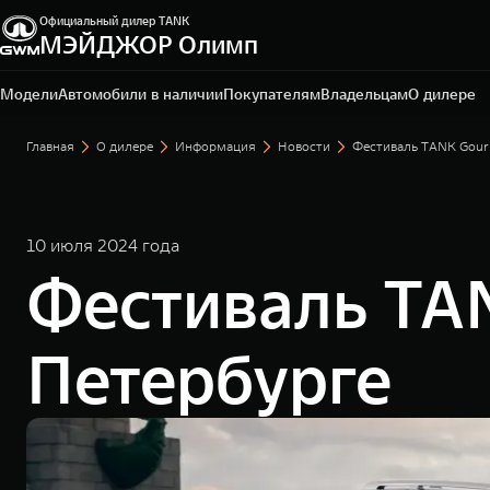
Официальный дилер TANK
МЭЙДЖОР Олимп
Санкт-Петербург, ул. Исполкомская, д. 15 А
+7 (812) 565-64-29
Модели
Автомобили в наличии
Покупателям
Владельцам
О дилере
Главная
О дилере
Информация
Новости
Фестиваль TANK Gour
10 июля 2024 года
Фестиваль TAN
Петербурге