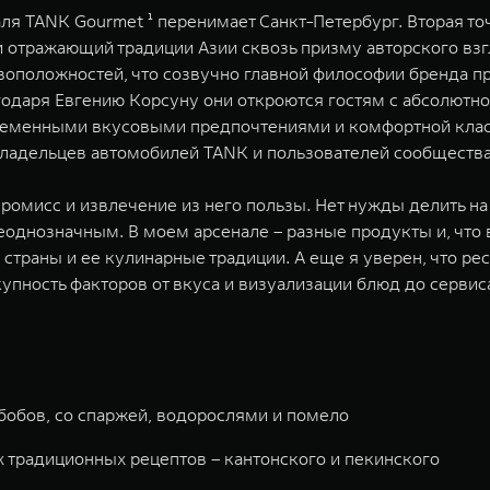
я TANK Gourmet ¹ перенимает Санкт-Петербург. Вторая точк
 отражающий традиции Азии сквозь призму авторского взг
ивоположностей, что созвучно главной философии бренда 
годаря Евгению Корсуну они откроются гостям с абсолют
временными вкусовыми предпочтениями и комфортной клас
ля владельцев автомобилей TANK и пользователей сообщест
омисс и извлечение из него пользы. Нет нужды делить на
однозначным. В моем арсенале – разные продукты и, что 
страны и ее кулинарные традиции. А еще я уверен, что ре
упность факторов от вкуса и визуализации блюд до сервиса
 бобов, со спаржей, водорослями и помело
ух традиционных рецептов – кантонского и пекинского