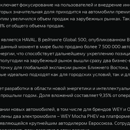
включает фокусирование на пользователей и внедрение инн
торых значительная доля приходится на автомобили преми
тим увеличился объем продаж на зарубежных рынках. Так,
13% от общего объема продаж.
ляется HAVAL. В рейтинге Global 500, опубликованном Bran
а данный момент в мире было продано более 7 500 000 ав
нергии, что способствует дальнейшему укреплению позици
 полугодии на зарубежный рынок вышли сразу два бизнес
 точку для глобальной экспансии рынок Ближнего Востока
ые идеально подходят как для городских условий, так и д
 разработки в области новой энергетики и интеллектуаль
 с прошлым годом. Доля вложений составляет 9,35% от опе
нии новых автомобилей, в том числе для брендов WEY и O
влены два электромобиля – WEY Mocha PHEV на платформе 
ey, являющейся крупнейшим автодилером Евросоюза. Сотру