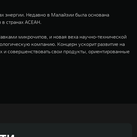
ах энергии. Недавно в Малайзии была основана
 в странах АСЕАН.
ставками микрочипов, и новая веха научно-технической
ологическую компанию. Концерн ускорит развитие на
х и совершенствовать свои продукты, ориентированные
ьных технологиях и экологичном производстве. Компания была
оектирование, исследования и разработки, производство, продажу и
грегатов, использующих альтернативные источники энергии. Это
му миру. Компания вносит активный вклад в создание технологического
WM – интеллектуальных кроссоверов и внедорожников HAVAL,
ичный бренд SALOON – в совокупности образуют сегмент прогрессивных
век. В течение шести лет подряд продажи GWM превышают отметку в 1