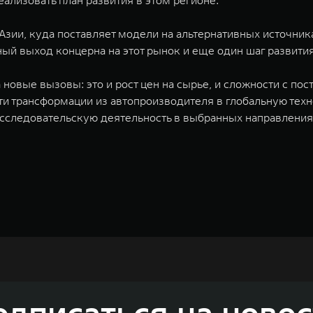
ализовать план развития в этом регионе.
Азии, куда поставляет модели на альтернативных источник
й выход концерна на этот рынок и еще один шаг развития
новые вызовы: это и рост цен на сырье, и сложности с по
 трансформации из автопроизводителя в глобальную техн
сследовательскую деятельность в выбранных направления
недорожников, кроссоверов и пикапов, специализирующийся на интеллектуал
и 2011 годах соответственно. Сфера деятельности концерна GWM включает пр
GWM сосредоточена на конструкторских разработках автомобилей и силовых а
 более экологичные, умные и безопасные продукты для пользователей по все
и собственных интеллектуальных платформ. Шесть автомобильных брендов G
лектромобилей ORA, премиальных кроссоверов WEY, а также новый технолог
динга GWM входят 80 дочерних компаний, а штат включает более 60 000 чело