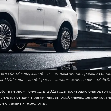
ла 62,13 млрд юаней ¹, из которых чистая прибыль состави
 11,42 млрд юаней ³, рост в годовом исчислении – 13,48%.
otor в первом полугодии 2022 года произошло благодаря 
илению позиций в различных автомобильных сегментах, гл
ллектуальных технологий.