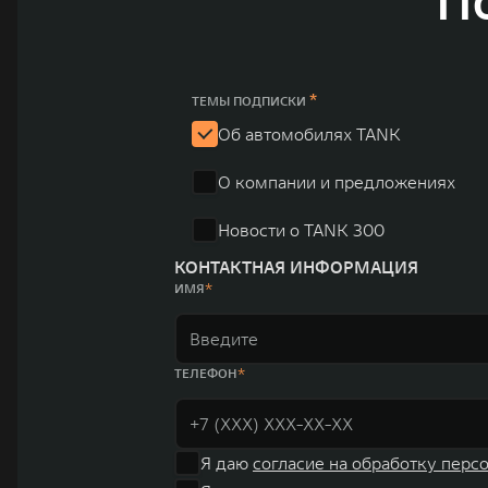
П
млн автомобилей в год. По итогам 2021 года общая выручка компании уве
пикапов в Китае. На сегодняшний день концерн GWM создал мировую сист
глобальную систему «14+5», которая включает 10 внутренних производст
*
ТЕМЫ ПОДПИСКИ
Об автомобилях TANK
О компании и предложениях
Новости о TANK 300
КОНТАКТНАЯ ИНФОРМАЦИЯ
ИМЯ
ТЕЛЕФОН
Я даю
согласие на обработку перс