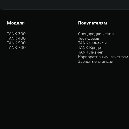
Модели
Покупателям
TANK 300
Спецпредложения
TANK 400
Тест-драйв
TANK 500
TANK Финансы
TANK 700
TANK Кредит
TANK Лизинг
Корпоративным клиентам
Зарядные станции