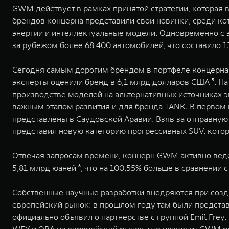
GWM действует в рамках принятой стратегии, которая 
брендов концерна представили свои новинки, среди ко
энергии и интеллектуальные модели. Одновременно с э
за рубежом более 68 400 автомобилей, что составило 
Сегодня самым дорогим брендом в портфеле концерна яв
эксперты оценили бренд в 6,1 млрд долларов США ⁵. Н
производстве моделей на альтернативных источниках э
важным этапом развития и для бренда TANK. В первом
представлены в Саудовской Аравии. Взяв за отправную
представил новую категорию прогрессивных SUV, котор
Отвечая запросам времени, концерн GWM активно ведет
5,81 млрд юаней ⁶, что на 100,55% больше в сравнении
Собственные научные разработки внедряются при созда
европейский рынок: в прошлом году там были предста
официально объявил о партнерстве с группой Emil Fr