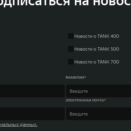
одписаться на новос
личилась больше чем на 30% и составила 136,3 млрд юаней (1,6 трлн рублей).
ему исследований и разработок, включая центры в России, Китае, Японии, 
венных комплексов и 4 зарубежных – в России, Таиланде, Бразилии и Индии, 
Новости о TANK 400
Новости о TANK 500
Новости о TANK 700
ФАМИЛИЯ
ЭЛЕКТРОННАЯ ПОЧТА
ональных данных.