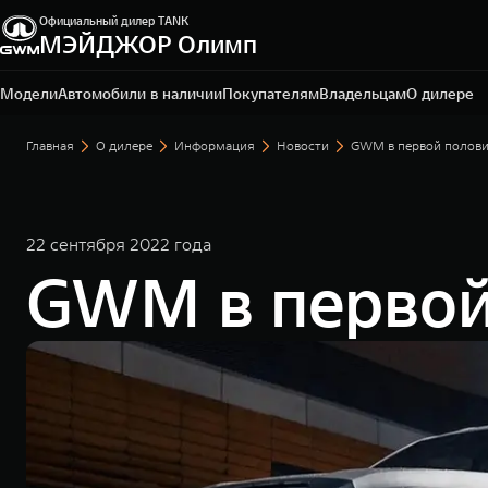
Официальный дилер TANK
МЭЙДЖОР Олимп
Санкт-Петербург, ул. Исполкомская, д. 15 А
+7 (812) 565-64-29
Модели
Автомобили в наличии
Покупателям
Владельцам
О дилере
Главная
О дилере
Информация
Новости
GWM в первой полови
22 сентября 2022 года
GWM в первой