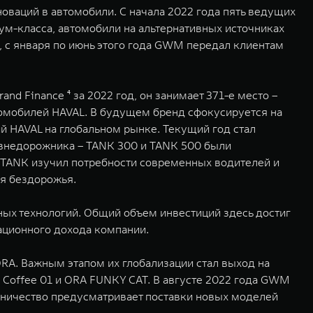
оваций в автомобили. С начала 2022 года пять ведущих
ум-класса, автомобили на альтернативных источниках
 с января по июнь этого года GWM передал клиентам
d Finance ⁴ за 2022 год, он занимает 371-е место –
томобилей HAVAL. В будущем бренд сфокусируется на
й HAVAL на глобальном рынке. Текущий год стал
-внедорожника – TANK 300 и TANK 500 были
, TANK изучил потребности современных водителей и
ля бездорожья.
ных технологий. Общий объем инвестиций здесь достиг
рационного дохода компании.
RA. Важным этапом их глобализации стал выход на
Coffee 01 и ORA FUNKY CAT. В августе 2022 года GWM
дничество предусматривает поставки новых моделей