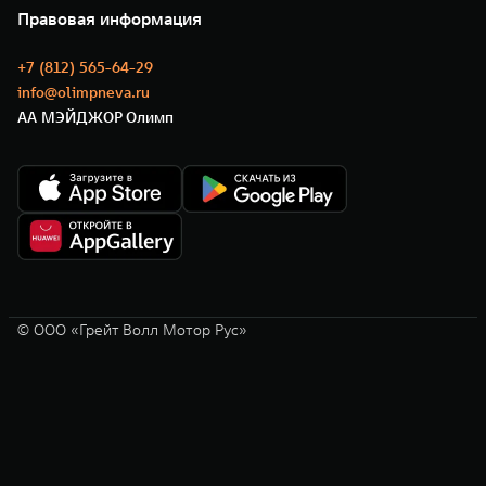
Нулевое ТО
Новости
Правовая информация
Моторные масла
+7 (812) 565-64-29
info@olimpneva.ru
АА МЭЙДЖОР Олимп
© ООО «Грейт Волл Мотор Рус»