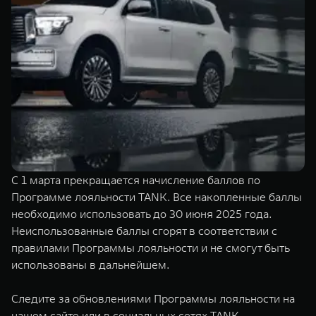
TANK Финансы
Сервис
Корпоративным клиентам
Специальные предложения
Моторные масла
TANK ФИНАНСЫ
TANK Кредит
ЦИФРОВЫЕ СЕРВИСЫ TANK
TANK Лизинг
Цифровые сервисы TANK
TANK 500
TANK 700
TANK Страхование
Подписки
Веди за собой
Сила признан
от 6 499 000 ₽
от 10 199 
С 1 марта прекращается начисление баллов по
Программе лояльности TANK. Все накопленные баллы
необходимо использовать до 30 июня 2025 года.
Неиспользованные баллы сгорят в соответствии с
правилами Программы лояльности и не смогут быть
использованы в дальнейшем.
Следите за обновлениями Программы лояльности на
нашем сайте или в социальных сетях TANK.