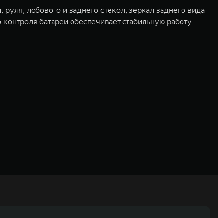
руля, лобового и заднего стекол, зеркал заднего вида
о контроля батареи обеспечивает стабильную работу
ьных технологиях и экологичном производстве. Компания была
оектирование, исследования и разработки, производство, продажу и
грегатов, использующих альтернативные источники энергии. Это
му миру. Компания вносит активный вклад в создание технологического
WM – интеллектуальных кроссоверов и внедорожников HAVAL,
ичный бренд SALOON – в совокупности образуют сегмент прогрессивных