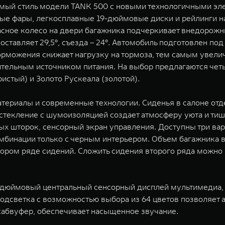
аемый стиль модели TANK 500 с новыми технологичными э
ные фары, легкосплавные 19-дюймовые диски и рейлинги 
асное колесо на двери багажника подчеркивает внедорожн
ставляет 29,5°, съезда – 24°. Автомобиль подготовлен под
торможения снижает нагрузку на тормоза, тем самым увели
ительным источником питания. На выбор предлагаются четы
истый) и Золото Рускеала (золотой).
атериалы и современные технологии. Сиденья в салоне о
стекление с шумоизоляцией создает атмосферу уюта и ти
ых шторок, сенсорный экран управления. Доступны три вар
мбинации только с черным интерьером. Объем багажника в
ором ряде сидений. Сложить сидения второго ряда можно 
3-дюймовый центральный сенсорный дисплей мультимедиа,
светка с возможностью выбора из 64 цветов позволяет а
сабвуфер, обеспечивает насыщенное звучание.