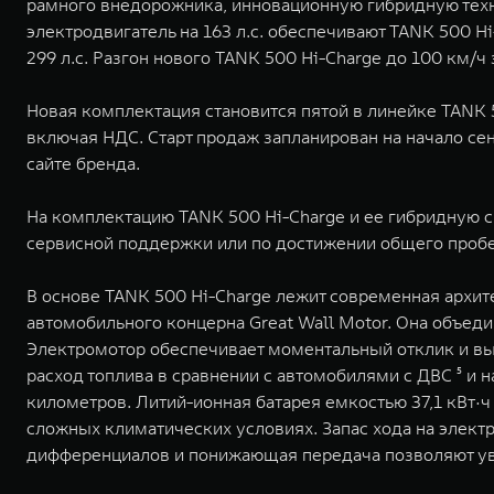
рамного внедорожника, инновационную гибридную техн
электродвигатель на 163 л.с. обеспечивают TANK 500 
299 л.с. Разгон нового TANK 500 Hi-Charge до 100 км/ч
Новая комплектация становится пятой в линейке TANK 
включая НДС. Старт продаж запланирован на начало се
сайте бренда.
На комплектацию TANK 500 Hi-Charge и ее гибридную си
сервисной поддержки или по достижении общего пробега 
В основе TANK 500 Hi-Charge лежит современная архит
автомобильного концерна Great Wall Motor. Она объе
Электромотор обеспечивает моментальный отклик и выс
расход топлива в сравнении с автомобилями с ДВС ⁵ и 
километров. Литий-ионная батарея емкостью 37,1 кВт·
сложных климатических условиях. Запас хода на элект
дифференциалов и понижающая передача позволяют уве