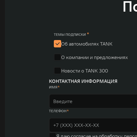
П
и современных автомобилей в более чем 60 регионах мира. В состав хол
млн автомобилей в год. По итогам 2021 года общая выручка компании уве
пикапов в Китае. На сегодняшний день концерн GWM создал мировую сист
глобальную систему «14+5», которая включает 10 внутренних производст
*
ТЕМЫ ПОДПИСКИ
Об автомобилях TANK
О компании и предложениях
Новости о TANK 300
КОНТАКТНАЯ ИНФОРМАЦИЯ
ИМЯ
ТЕЛЕФОН
Я даю
согласие на обработку перс