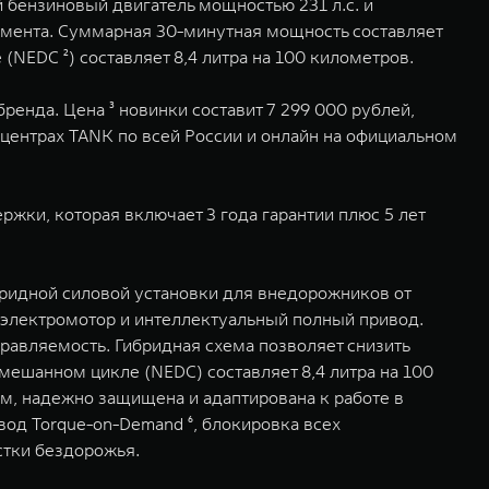
бензиновый двигатель мощностью 231 л.с. и
момента. Суммарная 30-минутная мощность составляет
 (NEDC ²) составляет 8,4 литра на 100 километров.
енда. Цена ³ новинки составит 7 299 000 рублей,
 центрах TANK по всей России и онлайн на официальном
жки, которая включает 3 года гарантии плюс 5 лет
ибридной силовой установки для внедорожников от
 электромотор и интеллектуальный полный привод.
равляемость. Гибридная схема позволяет снизить
смешанном цикле (NEDC) составляет 8,4 литра на 100
м, надежно защищена и адаптирована к работе в
вод Torque-on-Demand ⁶, блокировка всех
стки бездорожья.