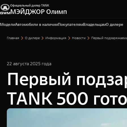
Официальный дилер TANK
МЭЙДЖОР Олимп
Санкт-Петербург, ул. Исполкомская, д. 15 А
+7 (812) 565-64-29
Модели
Автомобили в наличии
Покупателям
Владельцам
О дилере
Главная
О дилере
Информация
Новости
Первый подзаряжаемы
22 августа 2025 года
Первый подза
TANK 500 гото