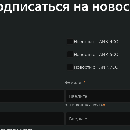
одписаться на новос
динга GWM входят 80 дочерних компаний, а штат включает более 60 000 чело
личилась больше чем на 30% и составила 136,3 млрд юаней (1,6 трлн рублей).
ему исследований и разработок, включая центры в России, Китае, Японии, 
венных комплексов и 4 зарубежных – в России, Таиланде, Бразилии и Индии, 
Новости о TANK 400
Новости о TANK 500
Новости о TANK 700
ФАМИЛИЯ
ЭЛЕКТРОННАЯ ПОЧТА
ональных данных.