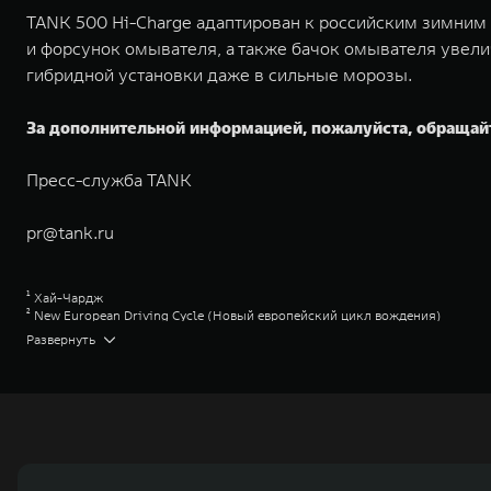
TANK 500 Hi-Charge адаптирован к российским зимним у
и форсунок омывателя, а также бачок омывателя увели
гибридной установки даже в сильные морозы.
За дополнительной информацией, пожалуйста, обращай
Пресс-служба TANK
pr@tank.ru
¹ Хай-Чардж
² New European Driving Cycle (Новый европейский цикл вождения)
³ Указана максимальная рекомендованная цена перепродажи. Уточняйте 
Развернуть
⁴ Hybrid Intelligent 4WD TANK (Гибридный интеллектуальный полноприв
⁵ Двигатель внутреннего сгорания
⁶ Торк-Он-Диманд
Great Wall Motor Company Limited (GWM) — глобальный производитель в
зарегистрирована на Гонконгской и Шанхайской фондовых биржах в 2003 
обслуживание автомобилей и запчастей. Значительная доля инвестиций 
обеспечивает технологическое преимущество GWM и позволяет создавать
ландшафта автомобильной отрасли, в том числе посредством разработк
выносливых пикапов GWM Pickup, инновационных внедорожников TANK, э