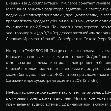
Внешний вид комплектации Hi-Charge сочетает узнав
Массивная решетка радиатора, адаптивные светодиод
подножки с электроприводом упрощают посадку, а зап
преодолевать броды глубиной до 800 мм, угол въезда со
буксировать до 2,5 тонн. Технология рекуперативного 
электроэнергии (до 3,3 кВт) делает автомобиль дополн
Снежная Иремель (белый), Серебристый Сихоте (серебр
Интерьер TANK 500 Hi-Charge сочетает премиальные м
Наппа и оснащены массажем и вентиляцией. Двойное о
отдельная зона климат-контроля, электропривод боков
Черный потолок предлагается впервые и доступен в ко
может быть увеличен до 1400 литров при сложенном вт
багажнике предусмотрена розетка 220В (2,2 кВт).
Информационное оснащение включает три экрана: 14,
дюймовый проекционный дисплей. Мягкая контурная под
премиальная аудиосистема с 12 динамиками, включая 