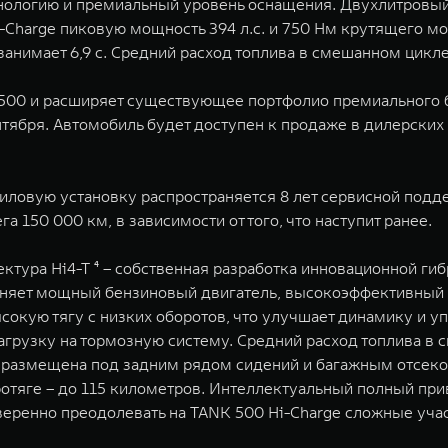
ологию и премиальный уровень оснащения. Двухлитровый 
Hi-Charge пиковую мощность 394 л.с. и 750 Нм крутящего 
 занимает 6,9 с. Cредний расход топлива в смешанном цикле
500 и расширяет существующее портфолио премиального бр
нтября. Автомобиль будет доступен к продаже в дилерских
ловую установку распространяется 8 лет сервисной поддер
150 000 км, в зависимости от того, что наступит ранее.
ектура Hi4-T ⁴ – собственная разработка инновационной г
диняет мощный бензиновый двигатель, высокоэффективный
окую тягу с низких оборотов, что улучшает динамику и уп
нагрузку на тормозную систему. Cредний расход топлива в 
ч размещена под задним рядом сидений и багажным отсеко
ротяге – до 115 километров. Интеллектуальный полный при
ренно преодолевать на TANK 500 Hi-Charge сложные уча