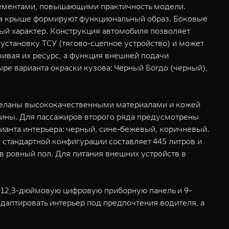
лементами, повышающими практичность модели.
на крыше формируют функциональный образ. Боковые
ый характер. Конструкция автомобиля позволяет
 установку ТСУ (тягово-сцепное устройство) и может
чивая их ресурс, а функция внешней подачи
ре варианта окраски кузова: Черный Богдо (черный),
тделаны высококачественными материалами и кожей
шины. Для пассажиров второго ряда предусмотрены
ианта интерьера: черный, сине-бежевый, коричневый.
 стандартной конфигурации составляет 445 литров и
в ровный пол. Для питания внешних устройств в
 12,3-дюймовую цифровую приборную панель и 9-
даптировать интерьер под предпочтения водителя, а