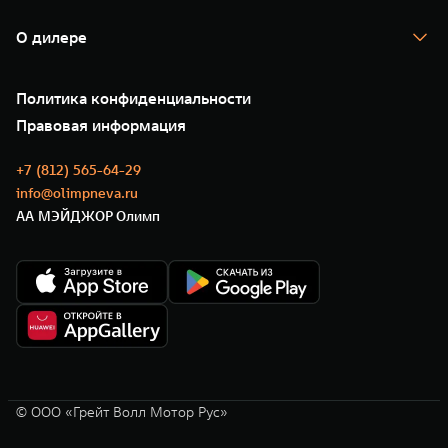
TANK Кредит
Гарантия
TANK Лизинг
Помощь на дороге
Корпоративным клиентам
О дилере
Новые цифровые сервисы TANK
Зарядные станции
Подписки
О нас
Специальные предложения
35 лет GWM
Сервис
Политика конфиденциальности
GWM ТЕХ ДЕНЬ
Нулевое ТО
Новости
Правовая информация
Моторные масла
+7 (812) 565-64-29
info@olimpneva.ru
АА МЭЙДЖОР Олимп
© ООО «Грейт Волл Мотор Рус»