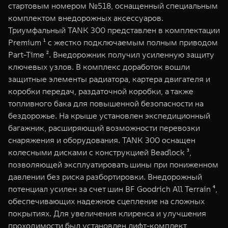
стартовым номером №518, оснащенный специальным
WEY 07
WEY 05
комплектом внедорожных аксессуаров.
Расширяя границы комфорта
Эстетика нов
Триумфальный TANK 300 представлен в комплектации
от 6 149 000 ₽
от 5 699 0
Premium ¹ с жестко подключаемым полным приводом
Part-Time ². Внедорожник получил усиленную защиту
ключевых узлов. В комплекс доработок вошли
защитные элементы радиатора, картера двигателя и
коробки передач, раздаточной коробки, а также
топливного бака для повышенной безопасности на
бездорожье. На крыше установлен экспедиционный
багажник, расширяющий возможности перевозки
снаряжения и оборудования. TANK 300 оснащен
WEY 80
WEY 80 
колесными дисками с конструкцией Beadlock ³,
Масштаб возможностей
Масштаб воз
позволяющей эксплуатировать шины при пониженном
от 6 449 000 ₽
от 8 099 
давлении без риска разбортировки. Внедорожный
потенциал усилен за счет шин BF Goodrich All Terrain ⁴,
обеспечивающих надежное сцепление на сложных
покрытиях. Для увеличения клиренса и улучшения
проходимости был установлен лифт-комплект