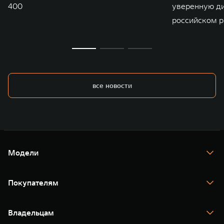
400
уверенную д
российском р
все новости
Модели
TANK 300
TANK 400
Покупателям
TANK 500
TANK 700
Спецпредложения
Тест-драйв
Владельцам
TANK Финансы