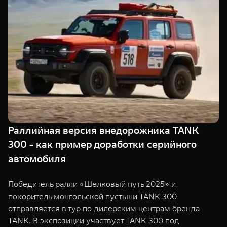
TANK Финансы
Сервис
Корпоративным клиентам
Специальные предложения
Моторные масла
TANK ФИНАНСЫ
TANK Кредит
ЦИФРОВЫЕ СЕРВИСЫ TANK
TANK Лизинг
Цифровые сервисы TANK
TANK 500
TANK 700
TANK Страхование
Подписки
Веди за собой
Сила признан
от 6 499 000 ₽
от 10 199 
Раллийная версия внедорожника TANK
300 - как пример доработки серийного
автомобиля
Победитель ралли «Шелковый путь 2025» и
покоритель монгольской пустыни TANK 300
отправляется в тур по дилерским центрам бренда
TANK. В экспозиции участвует TANK 300 под