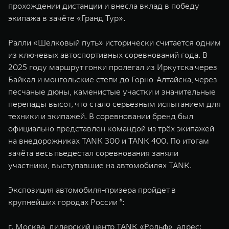
прохождении дистанции и внесла вклад в победу
экипажа в зачёте «Гранд Тур».
Ралли «Шелковый путь» исторически считается одним
из ключевых автоспортивных соревнований года. В
2025 году маршрут гонки пролегал из Иркутска через
Байкал и монгольские степи до Горно-Алтайска, через
песчаные дюны, каменистые участки и значительные
перепады высот, что стало серьезным испытанием для
техники и экипажей. В соревновании бренд был
официально представлен командой из трёх экипажей
на внедорожниках TANK 300 и TANK 400. По итогам
зачёта весь пьедестал соревнования заняли
участники, выступавшие на автомобилях TANK.
Экспозиция автомобиля-призера пройдет в
крупнейших городах России ⁶:
г. Москва, дилерский центр TANK «Рольф», адрес: