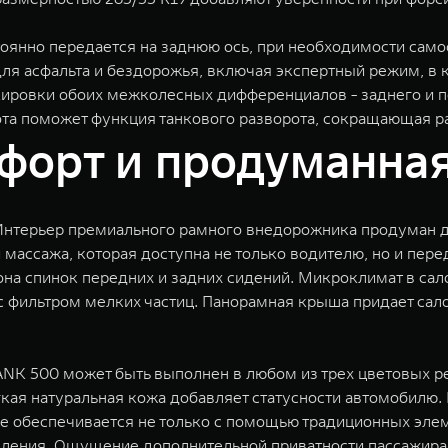
тоянно передается на заднюю ось, при необходимости сам
я асфальта и бездорожья, включая экспертный режим, в 
кировки обоих межколесных дифференциалов - заднего и п
ота поможет функция танкового разворота, сокращающая р
орт и продуманная
Интерьер премиального рамного внедорожника продуман д
массажа, которая доступна не только водителю, но и пер
а спинок передних и задних сидений. Микроклимат в сало
 с фильтром мелких частиц. Панорамная крыша придает сал
NK 500 может быть выполнен в любом из трех цветовых р
кая натуральная кожа добавляет статусности автомобилю.
е обеспечивается не только с помощью традиционных эле
вления. Ощущение дополнительной приватности пассажир