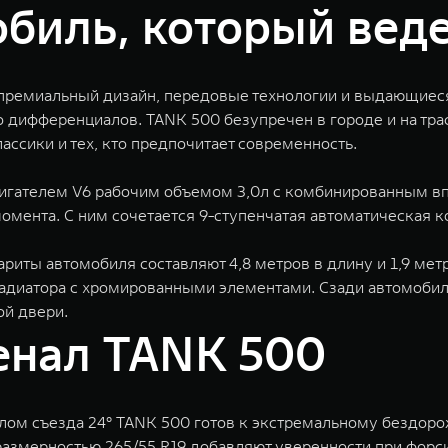
биль, который веде
 премиальный дизайн, передовые технологии и выдающиес
дифференциалов. TANK 500 безупречен в городе и на трас
ссики и тех, кто предпочитает современность.
гателем V6 рабочим объемом 3,0л с комбинированным вп
омента. С ним сочетается 9-ступенчатая автоматическая к
риты автомобиля составляют 4,8 метров в длину и 1,9 мет
диатора с хромированными элементами. Сзади автомобиль
й двери.
енал TANK 500
глом съезда 24° TANK 500 готов к экстремальному бездор
размерностью 265/55 R19 добавляют уверенности при форс