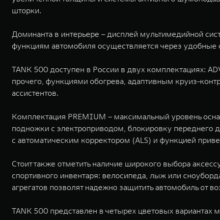
шторки.
Доминанта в интерьере – дисплей мультимедийной сист
функциям автомобиля осуществляется через удобные ф
TANK 500 доступен в России в двух комплектациях: 
прочего, функциями обогрева, адаптивным круиз-конт
ассистентов.
Комплектация PREMIUM – максимальный уровень оснащ
подножки с электроприводом, блокировку переднего 
с автоматическим корректором (ALS) и функцией прив
Стоит также отметить наличие широкого выбора аксесс
спортивного инвентаря: велосипеда, лыж или сноуборд
агрегатов позволят надежно защитить автомобиль от в
TANK 500 представлен в четырех цветовых вариантах м