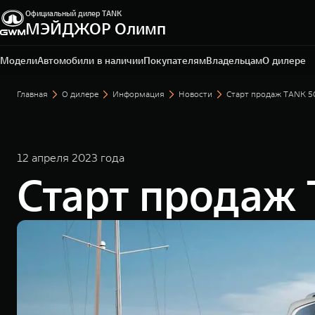
Официальный дилер TANK
МЭЙДЖОР Олимп
Санкт-Петербург, ул. Исполкомская, д. 15 А
+7 (812) 565-64-29
Модели
Автомобили в наличии
Покупателям
Владельцам
О дилере
Главная
О дилере
Информация
Новости
Старт продаж TANK 5
12 апреля 2023 года
Старт продаж 