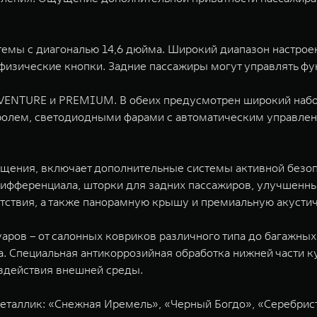
емы с диагональю 14,6 дюйма. Широкий диапазон настроек
изические кнопки. Задние пассажиры могут управлять фу
ADVENTURE и PREMIUM. В обеих предусмотрен широкий наб
ролем, светодиодными фарами с автоматическим управле
ения, включает дополнительные системы активной безопа
дифференциала, шторки для задних пассажиров, улучшенн
етствия, а также панорамную крышу и премиальную акусти
уаров – от салонных ковриков различного типа до багажны
а. Специальная антикоррозийная обработка нижней части 
оздействия внешней среды.
еталлик: «Снежная Иремель», «Черный Богдо», «Серебрист