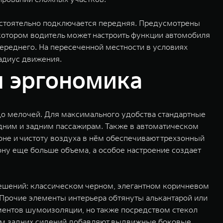
остоятельно подключается передняя. Предусмотрены
котором водитель может настроить функции автомобиля
ереднего. На пересеченной местности в условиях
адиус движения.
 эргономика
о мелочей. Для максимального удобства стандартные
едним и задним пассажирам. Также в автоматическом
не и чистоту воздуха в нём обеспечивают трехзонный
ону еще больше объема, а особое настроение создает
ешений: классическом черном, элегантном коричневом
 Прочие элементы интерьера обтянуты алькантарой или
ментов шумоизоляции, но также посредством стекол
ам задних сидений добавляют выдвижные боковые