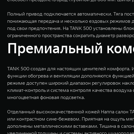
Полный привод подключается автоматически. Тяга пос
понижающая передача и несколько ездовых режимов дл
под свои предпочтения. На TANK 500 установлены бло
ограниченного пространства сократить диаметр развор
Премиальный комф
TANK 500 создан для настоящих ценителей комфорта. 
функции обогрева и вентиляции дополняются функцией 
режиме доступен широкий диапазон регулировок наклон
климат-контроль и система контроля качества воздуха
многоцветная фоновая подсветка.
Отделанный высококачественной кожей Наппа салон TA
или контрастном сине-бежевом. Приятная на ощупь мяг
дополнены металлическими вставками. Тишина в салон
увеличенной толщины и системы активного шумопода