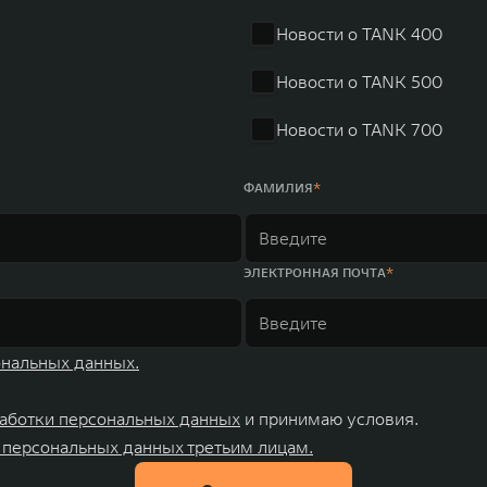
 России, Китае, Японии, США, Германии, Индии, Австрии и
Новости о TANK 400
ных комплексов и 4 зарубежных – в России, Таиланде, Бра
Новости о TANK 500
Новости о TANK 700
ФАМИЛИЯ
ЭЛЕКТРОННАЯ ПОЧТА
ональных данных.
аботки персональных данных
и принимаю условия.
 персональных данных третьим лицам.