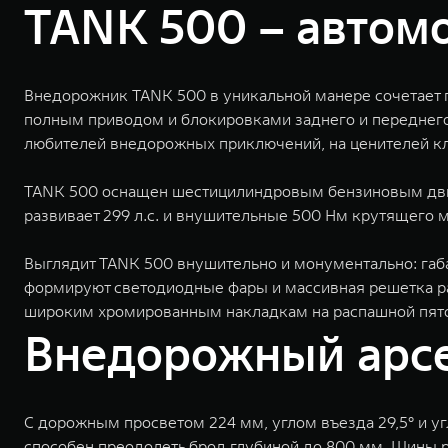
TANK 500 – автомо
Внедорожник TANK 500 в уникальной манере сочетает
полным приводом и блокировками заднего и переднего 
любителей внедорожных приключений, на ценителей кла
TANK 500 оснащен шестицилиндровым бензиновым дви
развивает 299 л.с. и внушительные 500 Нм крутящего м
Выглядит TANK 500 внушительно и монументально: габа
формируют светодиодные фары и массивная решетка ра
широким хромированным накладкам на распашной пято
Внедорожный арс
С дорожным просветом 224 мм, углом въезда 29,5° и у
способен преодолеть брод глубиной до 800 мм. Шины 